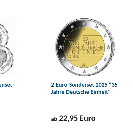
u
m
P
r
o
d
u
k
t
2
enset
2-Euro-Sonderset 2025 "35
0
Jahre Deutsche Einheit"
-
E
u
22,95 Euro
r
ab
o