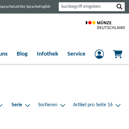
Suche
nsprache
Leichte Sprache
English
uns
Blog
Infothek
Service
ch Preis
Filtere nach Serie
Serie
Sortieren
Artikel pro Seite 16