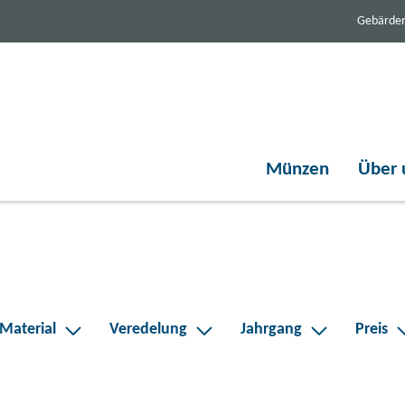
Gebärde
Münzen
Über 
al
ltere nach Material
Filtere nach Veredelung
Filtere nach Jahrgang
Filtere na
Material
Veredelung
Jahrgang
Preis