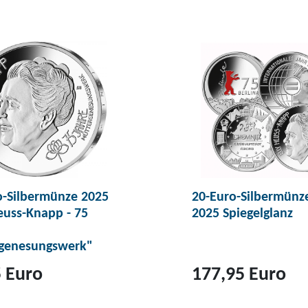
u
m
P
r
o
d
u
k
t
2
o-Silbermünze 2025
20-Euro-Silbermünz
0
euss-Knapp - 75
2025 Spiegelglanz
-
E
genesungswerk"
u
 Euro
177,95 Euro
r
o