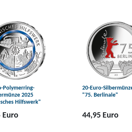
o-Polymerring-
20-Euro-Silbermünz
rmünze 2025
"75. Berlinale"
sches Hilfswerk"
 Euro
44,95 Euro
Z