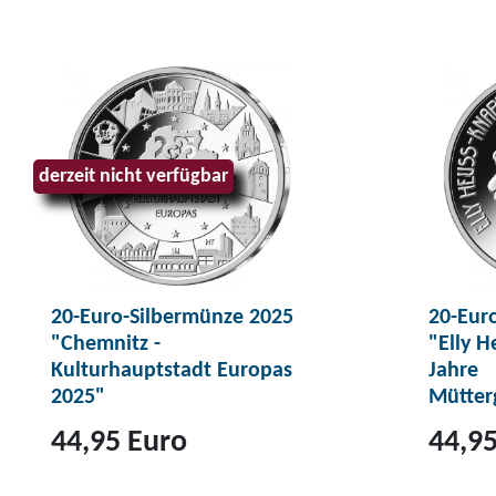
u
u
m
m
P
P
r
r
o
o
d
d
derzeit nicht verfügbar
u
u
k
k
t
t
K
1
20-Euro-Silbermünze 2025
20-Eur
u
0
"Chemnitz -
"Elly H
r
-
Kulturhauptstadt Europas
Jahre
s
E
2025"
Mütter
m
u
44,95 Euro
44,95
ü
r
n
o