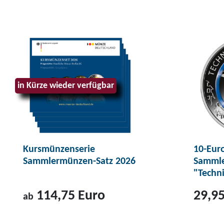
in Kürze wieder verfügbar
Kursmünzenserie
10-Eur
Sammlermünzen-Satz 2026
Sammle
"Techni
114,75 Euro
29,95
ab
Z
Z