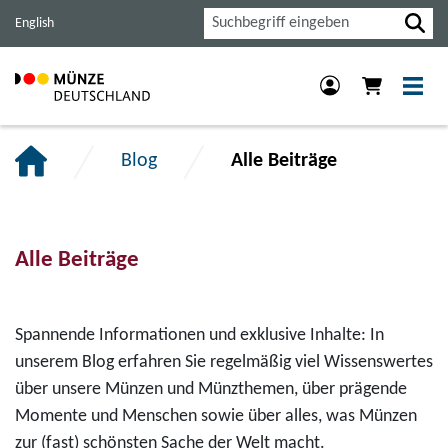
Haupt-
Inhalt
Footer
Suche
English
Navigation
der
der
der
Seite
Seite
Seite
anspringen.
anspringen.
anspringen.
Blog
Alle Beiträge
Alle Beiträge
Spannende Informationen und exklusive Inhalte: In
unserem Blog erfahren Sie regelmäßig viel Wissenswertes
über unsere Münzen und Münzthemen, über prägende
Momente und Menschen sowie über alles, was Münzen
zur (fast) schönsten Sache der Welt macht.