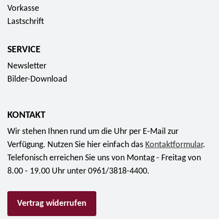
E
8
Vorkasse
m
-
u
,
Lastschrift
ü
F
r
9
n
a
o
5
z
SERVICE
r
E
e
b
Newsletter
u
n
d
Bilder-Download
r
-
r
o
S
u
e
KONTAKT
c
t
k
Wir stehen Ihnen rund um die Uhr per E-Mail zur
2
m
Verfügung. Nutzen Sie hier einfach das
Kontaktformular
.
0
ü
Telefonisch erreichen Sie uns von Montag - Freitag von
2
n
8.00 - 19.00 Uhr unter 0961/3818-4400.
3
z
f
e
Vertrag widerrufen
ü
2