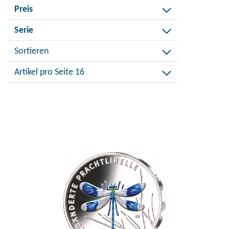
Filtere
Preis
Jahrgang
nach
Filtere
Serie
Preis
nach
Sortieren
Serie
Artikel pro Seite 16