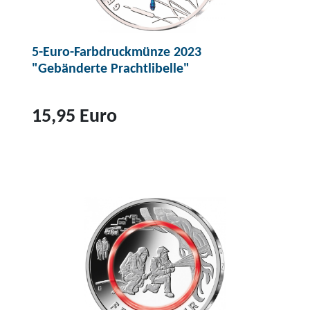
5-Euro-Farbdruckmünze 2023
"Gebänderte Prachtlibelle"
15,95 Euro
Z
u
m
P
r
o
d
u
k