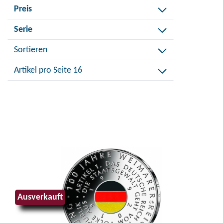
Filtere
Preis
Jahrgang
nach
Filtere
Serie
Preis
nach
Sortieren
Serie
Artikel pro Seite 16
Ausverkauft