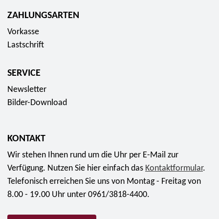
f
s
u
ZAHLUNGSARTEN
ü
c
r
r
Vorkasse
h
o
a
Lastschrift
u
-
b
n
S
6
g
SERVICE
i
6
d
l
Newsletter
,
e
b
Bilder-Download
7
s
e
5
W
r
E
e
KONTAKT
m
u
l
ü
Wir stehen Ihnen rund um die Uhr per E-Mail zur
r
t
n
Verfügung. Nutzen Sie hier einfach das
Kontaktformular
.
o
r
z
Telefonisch erreichen Sie uns von Montag - Freitag von
a
e
8.00 - 19.00 Uhr unter 0961/3818-4400.
u
"
m