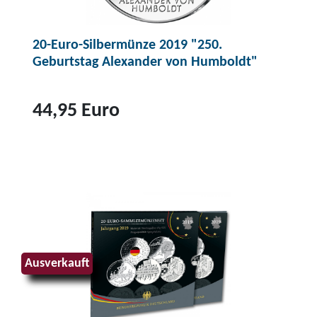
t
2
20-Euro-Silbermünze 2019 "250.
0
Geburtstag Alexander von Humboldt"
-
E
u
44,95 Euro
r
o
Z
-
u
S
m
i
P
l
r
b
o
e
d
Ausverkauft
r
u
m
k
ü