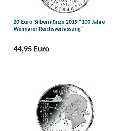
20-Euro-Silbermünze 2019 "100 Jahre
Weimarer Reichsverfassung"
44,95 Euro
Z
u
m
P
r
o
d
u
k