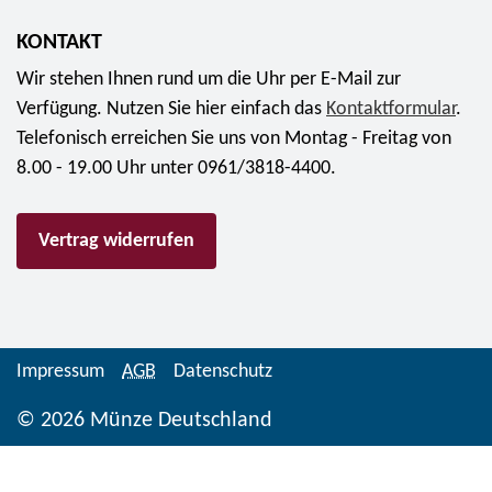
K
e
l
ä
b
e
KONTAKT
s
u
r
Wir stehen Ihnen rund um die Uhr per E-Mail zur
t
r
m
Verfügung. Nutzen Sie hier einfach das
Kontaktformular
.
n
t
ü
Telefonisch erreichen Sie uns von Montag - Freitag von
e
s
n
8.00 - 19.00 Uhr unter 0961/3818-4400.
r
t
z
"
a
e
f
Vertrag widerrufen
g
n
ü
K
-
r
a
S
4
r
e
4
l
t
Impressum
AGB
Datenschutz
,
d
2
9
© 2026 Münze Deutschland
e
0
5
r
2
E
G
4