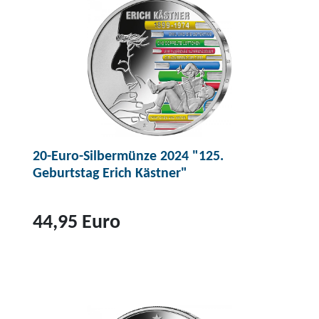
20-Euro-Silbermünze 2024 "125.
Geburtstag Erich Kästner"
44,95 Euro
Z
u
m
P