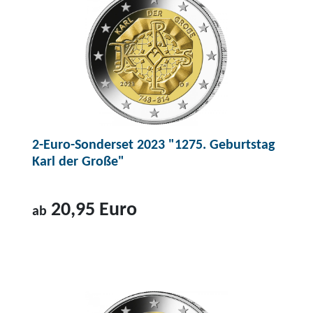
r
o
d
u
k
t
2
2-Euro-Sonderset 2023 "1275. Geburtstag
0
Karl der Große"
-
E
u
20,95 Euro
ab
r
o
Z
-
u
S
m
i
P