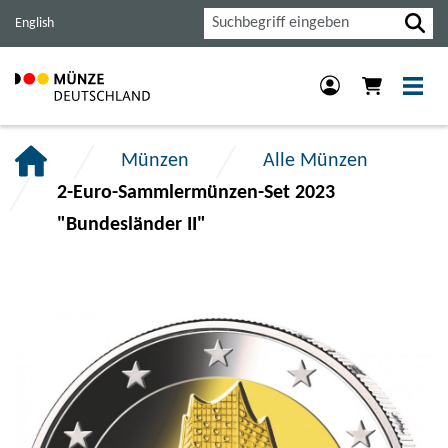
Haupt-
Inhalt
Footer
Suche
English
Navigation
der
der
der
Seite
Seite
Seite
anspringen.
anspringen.
anspringen.
Münzen
Alle Münzen
2-Euro-Sammlermünzen-Set 2023
"Bundesländer II"