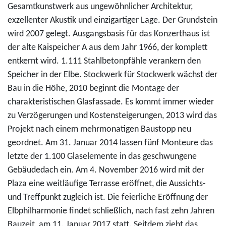
Gesamtkunstwerk aus ungewöhnlicher Architektur,
exzellenter Akustik und einzigartiger Lage. Der Grundstein
wird 2007 gelegt. Ausgangsbasis für das Konzerthaus ist
der alte Kaispeicher A aus dem Jahr 1966, der komplett
entkernt wird. 1.111 Stahlbetonpfähle verankern den
Speicher in der Elbe. Stockwerk für Stockwerk wächst der
Bau in die Höhe, 2010 beginnt die Montage der
charakteristischen Glasfassade. Es kommt immer wieder
zu Verzögerungen und Kostensteigerungen, 2013 wird das
Projekt nach einem mehrmonatigen Baustopp neu
geordnet. Am 31. Januar 2014 lassen fünf Monteure das
letzte der 1.100 Glaselemente in das geschwungene
Gebäudedach ein. Am 4. November 2016 wird mit der
Plaza eine weitläufige Terrasse eröffnet, die Aussichts-
und Treffpunkt zugleich ist. Die feierliche Eröffnung der
Elbphilharmonie findet schließlich, nach fast zehn Jahren
Bauzeit, am 11. Januar 2017 statt. Seitdem zieht das