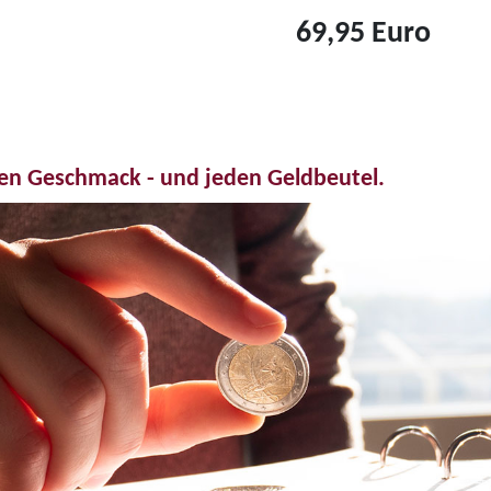
Z
69,95 Euro
u
Z
m
u
P
m
r
P
o
den Geschmack - und jeden Geldbeutel.
r
d
o
u
d
k
u
t
k
5
t
-
3
E
5
u
-
r
E
o