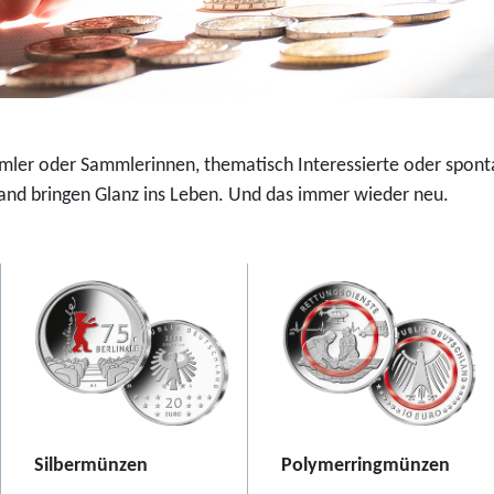
u
-
r
F
o
a
-
r
S
b
i
d
mmler oder Sammlerinnen, thematisch Interessierte oder spont
l
r
nd bringen Glanz ins Leben. Und das immer wieder neu.
b
u
e
c
r
k
m
m
ü
ü
n
n
z
z
e
e
2
2
Silbermünzen
Polymerringmünzen
0
0