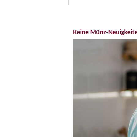
K
o
n
r
Keine Münz-Neuigkeit
a
d
A
d
e
n
a
u
e
r
"
f
ü