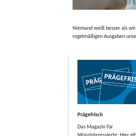
r
a
b
Niemand weiß besser als wir:
2
regelmäßigen Ausgaben unser
3
,
9
5
E
u
r
o
Prägefrisch
Das Magazin für
Münzinteressierte: Hier gib