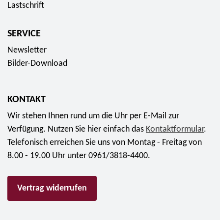
"
a
u
Lastschrift
e
A
m
r
"
n
m
o
SERVICE
f
L
l
-
Newsletter
ü
a
e
P
Bilder-Download
r
n
r
o
7
d
m
l
9
"
ü
y
KONTAKT
,
f
n
m
Wir stehen Ihnen rund um die Uhr per E-Mail zur
9
ü
z
e
Verfügung. Nutzen Sie hier einfach das
Kontaktformular
.
5
r
e
r
Telefonisch erreichen Sie uns von Montag - Freitag von
E
2
n
r
8.00 - 19.00 Uhr unter 0961/3818-4400.
u
5
-
i
r
,
S
n
o
5
e
Vertrag widerrufen
g
0
t
-
E
2
S