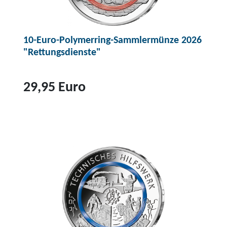
10-Euro-Polymerring-Sammlermünze 2026
"Rettungsdienste"
29,95 Euro
Z
u
m
P
r
o
d
u
k