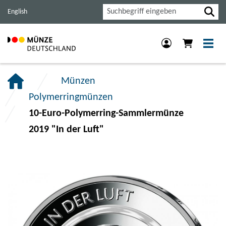
Haupt-
Inhalt
Footer
Suche
English
Navigation
der
der
der
Seite
Seite
Seite
anspringen.
anspringen.
anspringen.
Münzen
Polymerringmünzen
10-Euro-Polymerring-Sammlermünze
2019 "In der Luft"