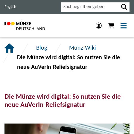
Haupt-
Inhalt
Footer
Suche
English
Navigation
der
der
der
Seite
Seite
Seite
anspringen.
anspringen.
anspringen.
Blog
Münz-Wiki
Die Münze wird digital: So nutzen Sie die
neue AuVerIn-Reliefsignatur
Die Münze wird digital: So nutzen Sie die
neue AuVerIn-Reliefsignatur