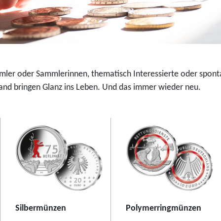
u
-
r
F
o
a
-
r
S
b
i
d
mmler oder Sammlerinnen, thematisch Interessierte oder spont
l
r
nd bringen Glanz ins Leben. Und das immer wieder neu.
b
u
e
c
r
k
m
m
ü
ü
n
n
z
z
e
e
2
2
Silbermünzen
Polymerringmünzen
0
0