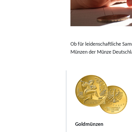
o
-
S
o
n
Ob für leidenschaftliche Sa
d
Münzen der Münze Deutschla
e
r
s
e
t
2
0
2
6
Goldmünzen
"