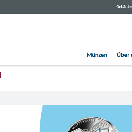
Gebärde
Münzen
Über 
d