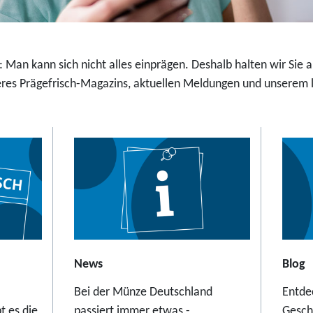
,
t
9
a
5
l
E
 Man kann sich nicht alles einprägen. Deshalb halten wir Sie
e
u
es Prägefrisch-Magazins, aktuellen Meldungen und unserem la
r
r
S
o
c
h
w
e
b
e
b
a
News
Blog
h
Bei der Münze Deutschland
Entde
n
t es die
passiert immer etwas -
Gesch