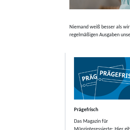
r
a
b
Niemand weiß besser als wir:
2
regelmäßigen Ausgaben unser
3
,
9
5
E
u
r
o
Prägefrisch
Das Magazin für
Münzinteressierte: Hier gib