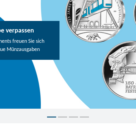
be verpassen
nts freuen Sie sich
eue Münzausgaben