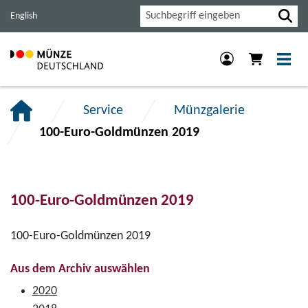
Haupt-
Inhalt
Footer
Suche
English
Navigation
der
der
der
Seite
Seite
Seite
anspringen.
anspringen.
anspringen.
Service
Münzgalerie
100-Euro-Goldmünzen 2019
100-Euro-Goldmünzen 2019
100-Euro-Goldmünzen 2019
Aus dem Archiv auswählen
2020