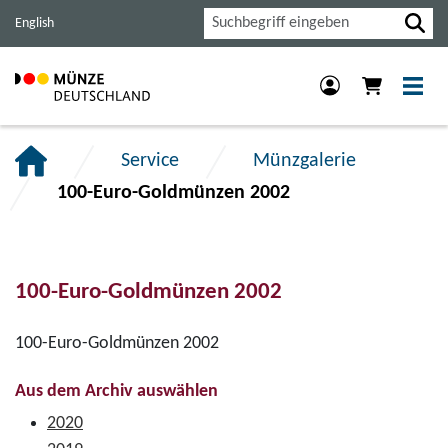
Haupt-
Inhalt
Footer
Suche
English
Navigation
der
der
der
Seite
Seite
Seite
anspringen.
anspringen.
anspringen.
Service
Münzgalerie
100-Euro-Goldmünzen 2002
100-Euro-Goldmünzen 2002
100-Euro-Goldmünzen 2002
Aus dem Archiv auswählen
2020