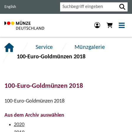
Haupt-
Inhalt
Footer
Suche
English
Navigation
der
der
der
Seite
Seite
Seite
anspringen.
anspringen.
anspringen.
Service
Münzgalerie
100-Euro-Goldmünzen 2018
100-Euro-Goldmünzen 2018
100-Euro-Goldmünzen 2018
Aus dem Archiv auswählen
2020