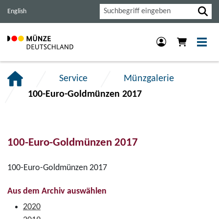
Haupt-
Inhalt
Footer
Suche
English
Navigation
der
der
der
Seite
Seite
Seite
anspringen.
anspringen.
anspringen.
Service
Münzgalerie
100-Euro-Goldmünzen 2017
100-Euro-Goldmünzen 2017
100-Euro-Goldmünzen 2017
Aus dem Archiv auswählen
2020