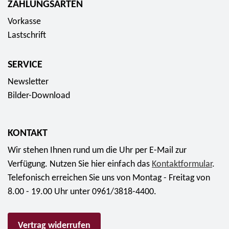
ZAHLUNGSARTEN
0
u
Vorkasse
E
r
Lastschrift
u
o
r
SERVICE
o
Newsletter
Bilder-Download
KONTAKT
Wir stehen Ihnen rund um die Uhr per E-Mail zur
Verfügung. Nutzen Sie hier einfach das
Kontaktformular
.
Telefonisch erreichen Sie uns von Montag - Freitag von
8.00 - 19.00 Uhr unter 0961/3818-4400.
Vertrag widerrufen