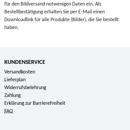
e
für den Bildversand notwenigen Daten ein. Als
1
-
Bestellbestätigung erhalten Sie per E-Mail einen
0
W
Downloadlink für alle Produkte (Bilder), die Sie bestellt
"
a
haben.
E
r
i
t
c
b
h
u
e
KUNDENSERVICE
r
"
Versandkosten
g
f
Lieferplan
"
ü
Widerrufsbelehrung
f
r
Zahlung
ü
0
Erklärung zur Barrierefreiheit
r
,
FAQ
0
0
,
0
0
E