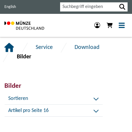
Haupt-
Inhalt
Footer
Suche
English
Navigation
der
der
der
Seite
Seite
Seite
anspringen.
anspringen.
anspringen.
Service
Download
Bilder
Bilder
Sortieren
Artikel pro Seite 16