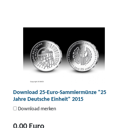
Z
u
m
P
r
o
d
u
k
t
D
Download 25-Euro-Sammlermünze "25
o
Jahre Deutsche Einheit" 2015
w
n
Download merken
l
o
0,00 Euro