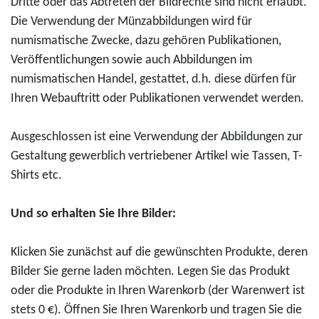
0
Dritte oder das Abtreten der Bildrechte sind nicht erlaubt.
-
,
r
1
Die Verwendung der Münzabbildungen wird für
E
0
o
1
numismatische Zwecke, dazu gehören Publikationen,
u
0
"
Veröffentlichungen sowie auch Abbildungen im
r
E
U
numismatischen Handel, gestattet, d.h. diese dürfen für
o
u
N
Ihren Webauftritt oder Publikationen verwendet werden.
-
r
E
G
o
S
Ausgeschlossen ist eine Verwendung der Abbildungen zur
o
C
Gestaltung gewerblich vertriebener Artikel wie Tassen, T-
l
O
Shirts etc.
d
W
m
e
Und so erhalten Sie Ihre Bilder:
ü
l
n
t
Klicken Sie zunächst auf die gewünschten Produkte, deren
z
e
Bilder Sie gerne laden möchten. Legen Sie das Produkt
e
r
oder die Produkte in Ihren Warenkorb (der Warenwert ist
2
b
stets 0 €). Öffnen Sie Ihren Warenkorb und tragen Sie die
0