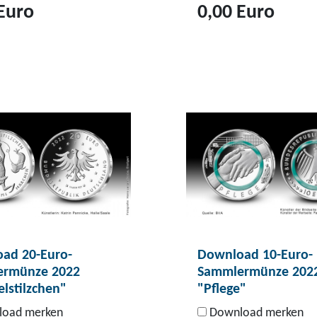
Euro
0,00 Euro
Z
u
m
P
r
o
d
u
k
t
D
ad 20-Euro-
Download 10-Euro-
o
rmünze 2022
Sammlermünze 202
w
lstilzchen"
"Pflege"
n
oad merken
Download merken
l