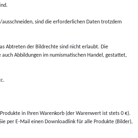
5
W
ind.
u
o
.
a
k
l
G
r
rn/ausschneiden, sind die erforderlichen Daten trotzdem
t
d
e
t
D
m
b
b
o
ü
u
u
s Abtreten der Bildrechte sind nicht erlaubt. Die
w
n
r
r
 auch Abbildungen im numismatischen Handel, gestattet,
n
z
t
g
l
e
s
E
o
2
t
i
tc.
a
0
a
s
d
2
g
e
5
2
A
n
-
"
n
a
Produkte in Ihren Warenkorb (der Warenwert ist stets 0 €).
E
K
n
c
ie per E-Mail einen Downloadlink für alle Produkte (Bilder),
u
e
e
h
r
g
t
"