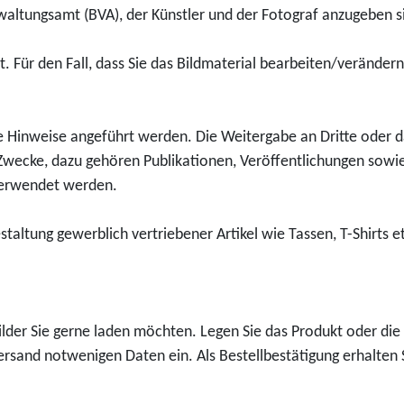
l
"
altungsamt (BVA), der Künstler und der Fotograf anzugeben s
u
a
e
f
k
m
g
ü
et. Für den Fall, dass Sie das Bildmaterial bearbeiten/verände
t
m
e
r
D
l
"
0
o
e
f
,
te Hinweise angeführt werden. Die Weitergabe an Dritte oder da
w
r
ü
0
ecke, dazu gehören Publikationen, Veröffentlichungen sowie
n
m
r
0
 verwendet werden.
l
ü
0
E
o
n
,
u
altung gewerblich vertriebener Artikel wie Tassen, T-Shirts e
a
z
0
r
d
e
0
o
2
2
E
-
0
u
lder Sie gerne laden möchten. Legen Sie das Produkt oder die 
E
2
r
ersand notwenigen Daten ein. Als Bestellbestätigung erhalten S
u
2
o
r
"