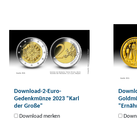
Download-2-Euro-
Downlo
Gedenkmünze 2023 "Karl
Goldmü
der Große"
"Ernäh
Download merken
Downl