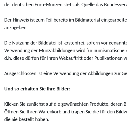
I
m
r
der deutschen Euro-Münzen stets als Quelle das Bundesverw
u
u
a
a
n
p
o
k
k
m
m
s
e
Der Hinweis ist zum Teil bereits im Bildmaterial eingearbeit
t
t
m
m
e
l
anzugeben.
D
D
l
l
k
s
o
o
e
e
t
t
Die Nutzung der Bilddatei ist kostenfrei, sofern vor genann
w
w
r
r
e
i
Verwendung der Münzabbildungen wird für numismatische Zw
n
n
m
m
n
l
d.h. diese dürfen für Ihren Webauftritt oder Publikationen
l
l
ü
ü
r
z
o
o
n
n
e
c
Ausgeschlossen ist eine Verwendung der Abbildungen zur Gest
a
a
z
z
i
h
d
d
e
e
c
e
Und so erhalten Sie Ihre Bilder:
-
1
2
2
h
n
5
0
0
0
"
"
Klicken Sie zunächst auf die gewünschten Produkte, deren Bi
0
0
2
2
f
f
Öffnen Sie Ihren Warenkorb und tragen Sie die für den Bildv
-
-
2
2
ü
ü
die Sie bestellt haben.
E
E
"
"
r
r