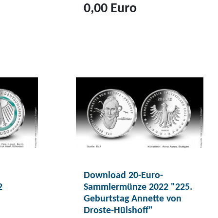
0,00 Euro
Z
u
m
P
r
o
d
u
k
t
D
Download 20-Euro-
o
2
Sammlermünze 2022 "225.
w
Geburtstag Annette von
n
Droste-Hülshoff"
l