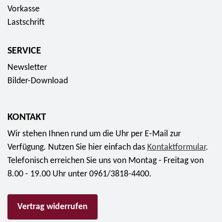
5
P
e
Vorkasse
r
E
r
2
Lastschrift
o
u
a
0
-
r
c
2
F
SERVICE
o
h
3
a
Newsletter
t
"
r
Bilder-Download
l
S
b
i
c
d
b
h
r
KONTAKT
e
w
u
Wir stehen Ihnen rund um die Uhr per E-Mail zur
l
a
c
Verfügung. Nutzen Sie hier einfach das
Kontaktformular
.
l
l
k
Telefonisch erreichen Sie uns von Montag - Freitag von
e
b
m
8.00 - 19.00 Uhr unter 0961/3818-4400.
"
e
ü
f
n
n
ü
Vertrag widerrufen
s
z
r
c