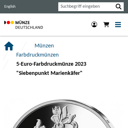
Haupt-
Inhalt
Footer
Suche
English
Navigation
der
der
der
Seite
Seite
Seite
anspringen.
anspringen.
anspringen.
Münzen
Farbdruckmünzen
5-Euro-Farbdruckmünze 2023
"Siebenpunkt Marienkäfer"