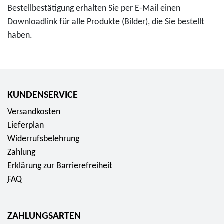
t
Bestellbestätigung erhalten Sie per E-Mail einen
A
1
a
Downloadlink für alle Produkte (Bilder), die Sie bestellt
l
7
l
haben.
t
"
"
s
U
f
t
N
ü
a
E
r
d
S
KUNDENSERVICE
0
t
C
Versandkosten
,
R
O
Lieferplan
0
e
W
Widerrufsbelehrung
0
g
e
Zahlung
E
e
l
Erklärung zur Barrierefreiheit
u
n
t
FAQ
r
s
e
o
b
r
u
b
ZAHLUNGSARTEN