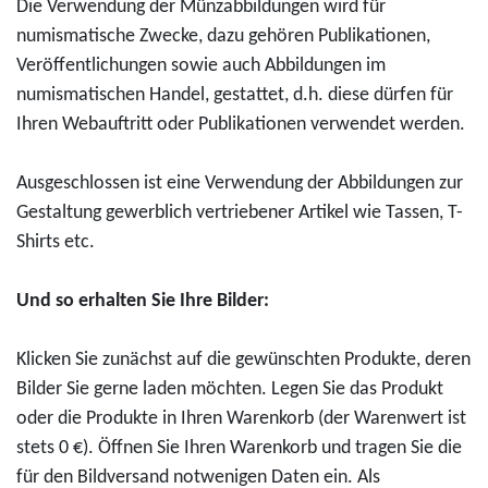
r
,
O
Die Verwendung der Münzabbildungen wird für
6
-
o
0
b
numismatische Zwecke, dazu gehören Publikationen,
"
E
0
e
Veröffentlichungen sowie auch Abbildungen im
U
u
E
r
numismatischen Handel, gestattet, d.h. diese dürfen für
N
r
u
e
Ihren Webauftritt oder Publikationen verwendet werden.
E
o
r
s
S
-
o
M
Ausgeschlossen ist eine Verwendung der Abbildungen zur
C
G
i
Gestaltung gewerblich vertriebener Artikel wie Tassen, T-
O
o
t
Shirts etc.
W
l
t
e
d
e
Und so erhalten Sie Ihre Bilder:
l
m
l
t
ü
r
Klicken Sie zunächst auf die gewünschten Produkte, deren
e
n
h
Bilder Sie gerne laden möchten. Legen Sie das Produkt
r
z
e
oder die Produkte in Ihren Warenkorb (der Warenwert ist
b
e
i
stets 0 €). Öffnen Sie Ihren Warenkorb und tragen Sie die
e
2
n
für den Bildversand notwenigen Daten ein. Als
-
0