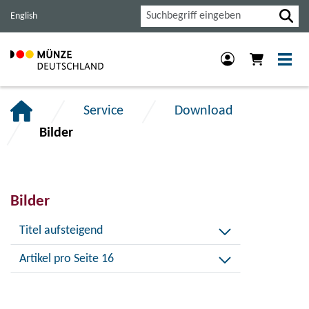
Haupt-
Inhalt
Footer
Suche
English
Navigation
der
der
der
Seite
Seite
Seite
anspringen.
anspringen.
anspringen.
Service
Download
Bilder
Bilder
Titel aufsteigend
Artikel pro Seite 16