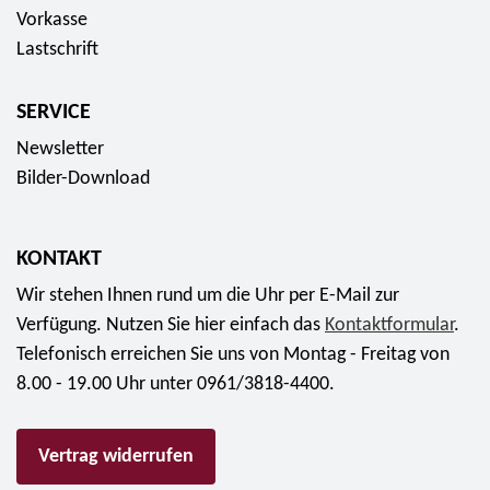
r
e
Vorkasse
g
-
Lastschrift
"
L
f
u
SERVICE
ü
t
Newsletter
r
h
Bilder-Download
0
e
,
r
0
g
KONTAKT
0
e
Wir stehen Ihnen rund um die Uhr per E-Mail zur
E
d
Verfügung. Nutzen Sie hier einfach das
Kontaktformular
.
u
e
Telefonisch erreichen Sie uns von Montag - Freitag von
r
n
8.00 - 19.00 Uhr unter 0961/3818-4400.
o
k
s
t
Vertrag widerrufen
ä