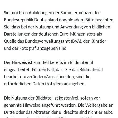
ö
o
"
u
o
r
s
U
Sie möchten Abbildungen der Sammlermünzen der
r
d
l
t
N
Bundesrepublik Deutschland downloaden. Bitte beachten
o
u
i
e
E
Sie, dass bei der Nutzung und Anwendung von bildlichen
-
k
t
r
S
Darstellungen der deutschen Euro-Münzen stets als
G
t
z
L
C
Quelle das Bundesverwaltungsamt (BVA), der Künstler
o
D
"
o
O
und der Fotograf anzugeben sind.
l
o
f
r
W
d
w
ü
s
e
Der Hinweis ist zum Teil bereits im Bildmaterial
m
n
r
c
l
eingearbeitet. Für den Fall, dass Sie das Bildmaterial
ü
l
0
h
t
bearbeiten/verändern/ausschneiden, sind die
n
o
,
"
e
erforderlichen Daten trotzdem anzugeben.
z
a
0
f
r
e
d
0
ü
b
Die Nutzung der Bilddatei ist kostenfrei, sofern vor
2
1
E
r
e
genannte Hinweise angeführt werden. Die Weitergabe an
0
0
u
0
–
Dritte oder das Abtreten der Bildrechte sind nicht erlaubt.
1
0