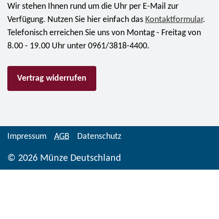
h
r
Wir stehen Ihnen rund um die Uhr per E-Mail zur
r
r
m
Verfügung. Nutzen Sie hier einfach das
Kontaktformular
.
e
e
ü
Telefonisch erreichen Sie uns von Montag - Freitag von
i
W
n
8.00 - 19.00 Uhr unter 0961/3818-4400.
s
u
z
f
p
e
ü
Vertrag widerrufen
p
2
r
e
0
G
r
2
u
t
6
s
a
"
Impressum
AGB
Datenschutz
t
l
S
a
© 2026 Münze Deutschland
e
t
v
r
i
S
S
l
t
c
l
r
h
e