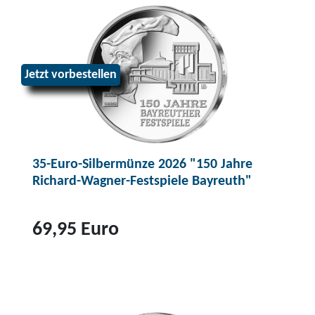
P
r
o
d
Jetzt vorbestellen
u
k
t
5
35-Euro-Silbermünze 2026 "150 Jahre
0
Richard-Wagner-Festspiele Bayreuth"
-
E
u
69,95 Euro
r
o
Z
-
u
S
m