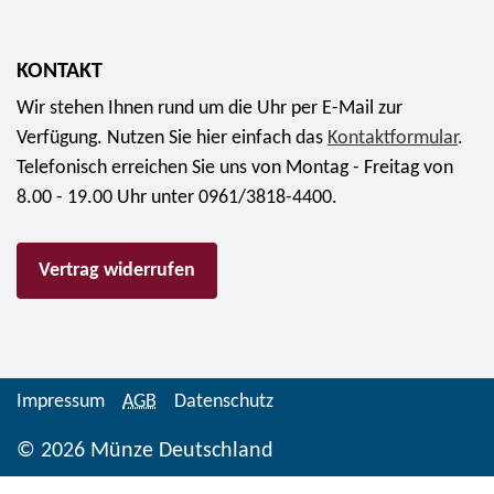
i
0
l
K
J
b
ö
a
e
KONTAKT
n
h
r
Wir stehen Ihnen rund um die Uhr per E-Mail zur
i
r
m
Verfügung. Nutzen Sie hier einfach das
Kontaktformular
.
g
e
ü
Telefonisch erreichen Sie uns von Montag - Freitag von
e
R
n
8.00 - 19.00 Uhr unter 0961/3818-4400.
"
i
z
f
c
e
ü
Vertrag widerrufen
h
2
r
a
0
9
r
2
4
d
6
,
-
"
Impressum
AGB
Datenschutz
9
W
1
5
© 2026 Münze Deutschland
a
0
E
g
0