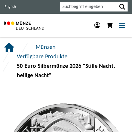
Haupt-
Inhalt
Footer
Suche
English
Navigation
der
der
der
Seite
Seite
Seite
anspringen.
anspringen.
anspringen.
Münzen
Verfügbare Produkte
50-Euro-Silbermünze 2026 "Stille Nacht,
heilige Nacht"