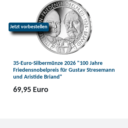
i
P
l
r
b
o
e
d
Jetzt vorbestellen
r
u
m
k
ü
t
n
3
z
35-Euro-Silbermünze 2026 "100 Jahre
5
Friedensnobelpreis für Gustav Stresemann
e
-
und Aristide Briand"
"
E
W
u
69,95 Euro
e
r
i
o
Z
h
-
u
n
S
m
a
i
P