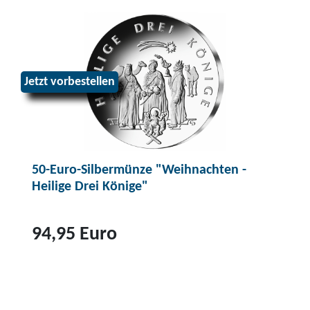
Jetzt vorbestellen
50-Euro-Silbermünze "Weihnachten -
Heilige Drei Könige"
94,95 Euro
Z
u
m