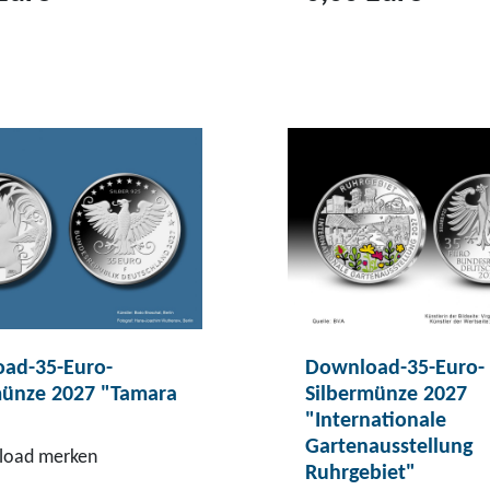
Z
u
m
P
r
o
d
u
k
t
D
ad-35-Euro-
Download-35-Euro-
o
münze 2027 "Tamara
Silbermünze 2027
w
"Internationale
n
Gartenausstellung
oad merken
l
Ruhrgebiet"