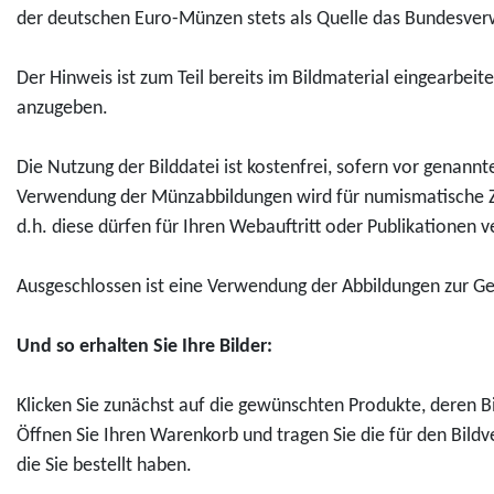
i
m
r
der deutschen Euro-Münzen stets als Quelle das Bundesverw
u
u
S
e
a
a
o
k
k
a
d
n
r
Der Hinweis ist zum Teil bereits im Bildmaterial eingearbeit
t
t
m
e
e
a
anzugeben.
D
D
m
n
6
D
o
o
l
k
"
a
Die Nutzung der Bilddatei ist kostenfrei, sofern vor genann
w
w
e
m
f
n
Verwendung der Münzabbildungen wird für numismatische Zw
n
n
r
ü
ü
z
d.h. diese dürfen für Ihren Webauftritt oder Publikationen
l
l
m
n
r
"
o
o
ü
z
0
f
Ausgeschlossen ist eine Verwendung der Abbildungen zur Gest
a
a
n
e
,
ü
d
d
z
2
0
r
Und so erhalten Sie Ihre Bilder:
-
-
e
0
0
0
1
1
2
2
E
,
Klicken Sie zunächst auf die gewünschten Produkte, deren Bi
1
0
0
7
u
0
Öffnen Sie Ihren Warenkorb und tragen Sie die für den Bildv
-
0
2
"
r
0
die Sie bestellt haben.
E
-
6
N
o
E