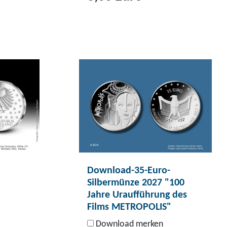
Z
u
m
P
r
o
d
u
k
t
D
Download-35-Euro-
o
Silbermünze 2027 "100
w
Jahre Uraufführung des
n
Films METROPOLIS"
l
Download merken