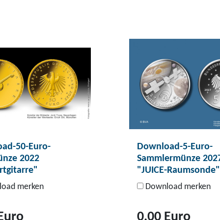
ad-50-Euro-
Download-5-Euro-
nze 2022
Sammlermünze 202
tgitarre"
"JUICE-Raumsonde"
oad merken
Download merken
Euro
0,00 Euro