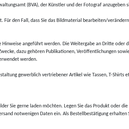
t
0
altungsamt (BVA), der Künstler und der Fotograf anzugeben s
u
e
e
E
k
d
r
u
et. Für den Fall, dass Sie das Bildmaterial bearbeiten/verände
t
e
n
r
D
n
a
o
o
k
t
te Hinweise angeführt werden. Die Weitergabe an Dritte oder da
w
m
i
ecke, dazu gehören Publikationen, Veröffentlichungen sowie
n
ü
o
 verwendet werden.
l
n
n
o
z
a
altung gewerblich vertriebener Artikel wie Tassen, T-Shirts e
a
e
l
d
2
e
-
0
G
1
2
a
lder Sie gerne laden möchten. Legen Sie das Produkt oder die 
0
6
r
ersand notwenigen Daten ein. Als Bestellbestätigung erhalten S
-
"
t
E
K
e