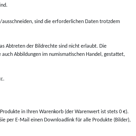
0
e
ind.
u
e
J
s
k
d
a
k
rn/ausschneiden, sind die erforderlichen Daten trotzdem
t
e
h
o
D
n
r
p
o
k
e
"
s Abtreten der Bildrechte sind nicht erlaubt. Die
w
m
U
f
 auch Abbildungen im numismatischen Handel, gestattet,
n
ü
r
ü
l
n
a
r
o
z
u
0
tc.
a
e
f
,
d
2
f
0
S
0
ü
0
i
2
h
E
Produkte in Ihren Warenkorb (der Warenwert ist stets 0 €).
l
3
r
u
ie per E-Mail einen Downloadlink für alle Produkte (Bilder),
b
"
u
r
e
K
n
o