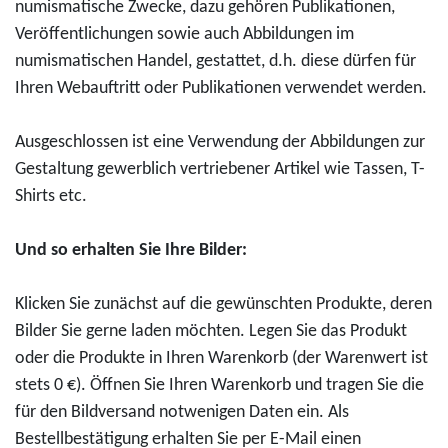
z
d
0
numismatische Zwecke, dazu gehören Publikationen,
u
h
-
2
Veröffentlichungen sowie auch Abbildungen im
r
a
W
6
numismatischen Handel, gestattet, d.h. diese dürfen für
o
u
a
"
Ihren Webauftritt oder Publikationen verwendet werden.
-
p
g
1
S
t
n
2
Ausgeschlossen ist eine Verwendung der Abbildungen zur
i
"
e
5
Gestaltung gewerblich vertriebener Artikel wie Tassen, T-
l
f
r
J
Shirts etc.
b
ü
-
a
e
r
F
h
Und so erhalten Sie Ihre Bilder:
r
0
e
r
m
,
s
e
Klicken Sie zunächst auf die gewünschten Produkte, deren
ü
0
t
W
Bilder Sie gerne laden möchten. Legen Sie das Produkt
n
0
s
u
oder die Produkte in Ihren Warenkorb (der Warenwert ist
z
E
p
p
stets 0 €). Öffnen Sie Ihren Warenkorb und tragen Sie die
e
u
i
p
für den Bildversand notwenigen Daten ein. Als
2
r
e
e
Bestellbestätigung erhalten Sie per E-Mail einen
0