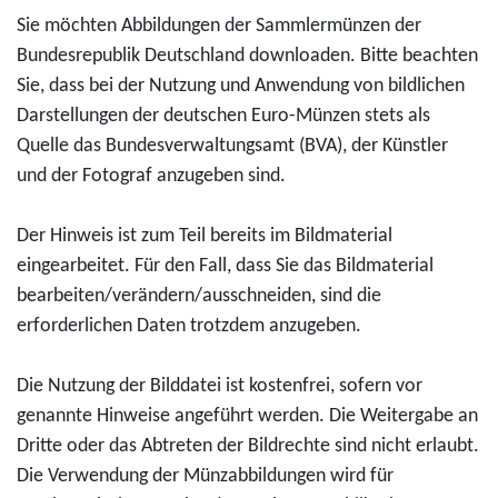
-
6
r
Sie möchten Abbildungen der Sammlermünzen der
d
E
"
o
Bundesrepublik Deutschland downloaden. Bitte beachten
u
l
1
-
Sie, dass bei der Nutzung und Anwendung von bildlichen
k
i
5
S
Darstellungen der deutschen Euro-Münzen stets als
t
s
0
a
Quelle das Bundesverwaltungsamt (BVA), der Künstler
D
a
J
m
und der Fotograf anzugeben sind.
o
b
a
m
w
e
h
l
Der Hinweis ist zum Teil bereits im Bildmaterial
n
t
r
e
eingearbeitet. Für den Fall, dass Sie das Bildmaterial
l
h
e
r
bearbeiten/verändern/ausschneiden, sind die
o
S
R
m
erforderlichen Daten trotzdem anzugeben.
a
c
i
ü
d
h
c
n
Die Nutzung der Bilddatei ist kostenfrei, sofern vor
3
w
h
z
genannte Hinweise angeführt werden. Die Weitergabe an
5
a
a
e
Dritte oder das Abtreten der Bildrechte sind nicht erlaubt.
-
r
r
2
Die Verwendung der Münzabbildungen wird für
E