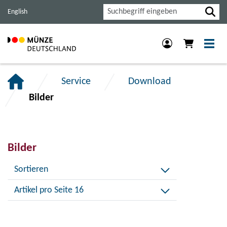
Haupt-
Inhalt
Footer
Suche
English
Navigation
der
der
der
Seite
Seite
Seite
anspringen.
anspringen.
anspringen.
Service
Download
Bilder
Bilder
Sortieren
Artikel pro Seite 16