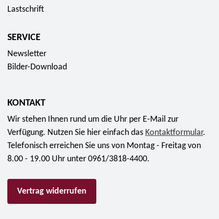
n
n
Lastschrift
0
"
d
E
f
e
SERVICE
u
ü
r
r
r
Newsletter
"
o
0
Bilder-Download
f
,
ü
0
r
KONTAKT
0
0
E
Wir stehen Ihnen rund um die Uhr per E-Mail zur
,
u
Verfügung. Nutzen Sie hier einfach das
Kontaktformular
.
0
r
Telefonisch erreichen Sie uns von Montag - Freitag von
0
o
8.00 - 19.00 Uhr unter 0961/3818-4400.
E
u
r
Vertrag widerrufen
o