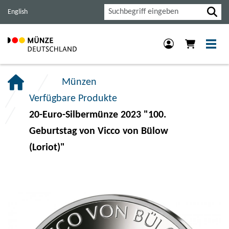
Haupt-
Inhalt
Footer
Suche
English
Navigation
der
der
der
Seite
Seite
Seite
anspringen.
anspringen.
anspringen.
Münzen
Verfügbare Produkte
20-Euro-Silbermünze 2023 "100.
Geburtstag von Vicco von Bülow
(Loriot)"