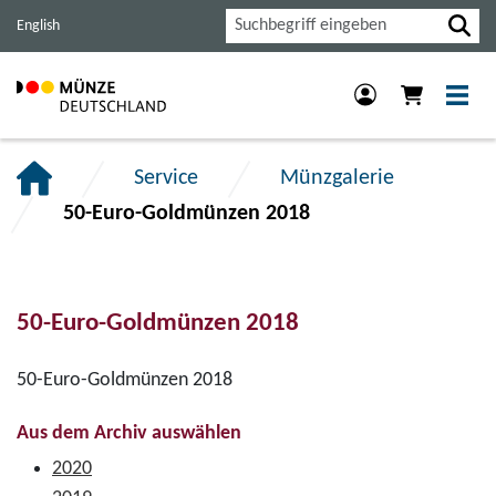
Haupt-
Inhalt
Footer
Suche
English
Navigation
der
der
der
Seite
Seite
Seite
anspringen.
anspringen.
anspringen.
Service
Münzgalerie
50-Euro-Goldmünzen 2018
50-Euro-Goldmünzen 2018
50-Euro-Goldmünzen 2018
Aus dem Archiv auswählen
2020