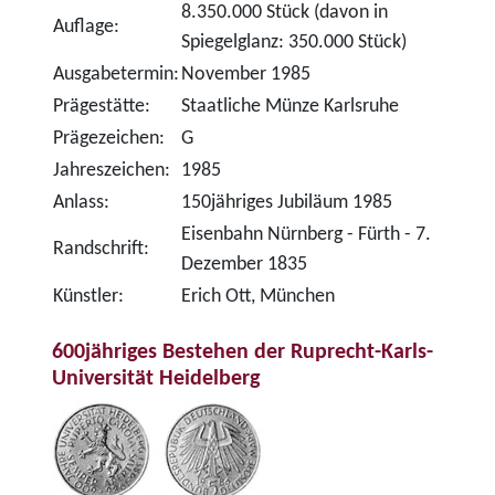
8.350.000 Stück (davon in
Auflage:
Spiegelglanz: 350.000 Stück)
Ausgabetermin:
November 1985
Prägestätte:
Staatliche Münze Karlsruhe
Prägezeichen:
G
Jahreszeichen:
1985
Anlass:
150jähriges Jubiläum 1985
Eisenbahn Nürnberg - Fürth - 7.
Randschrift:
Dezember 1835
Künstler:
Erich Ott, München
600jähriges Bestehen der Ruprecht-Karls-
Universität Heidelberg