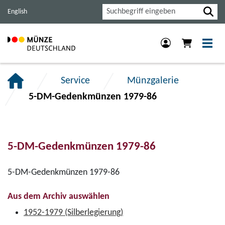
Haupt-
Inhalt
Footer
Suche
English
Navigation
der
der
der
Seite
Seite
Seite
anspringen.
anspringen.
anspringen.
Service
Münzgalerie
5-DM-Gedenkmünzen 1979-86
5-DM-Gedenkmünzen 1979-86
5-DM-Gedenkmünzen 1979-86
Aus dem Archiv auswählen
1952-1979 (Silberlegierung)