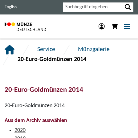
Haupt-
Inhalt
Footer
Suche
English
Navigation
der
der
der
Seite
Seite
Seite
anspringen.
anspringen.
anspringen.
Service
Münzgalerie
20-Euro-Goldmünzen 2014
20-Euro-Goldmünzen 2014
20-Euro-Goldmünzen 2014
Aus dem Archiv auswählen
2020