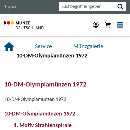
Haupt-
Inhalt
Footer
Suche
English
Navigation
der
der
der
Seite
Seite
Seite
anspringen.
anspringen.
anspringen.
Service
Münzgalerie
10-DM-Olympiamünzen 1972
10-DM-Olympiamünzen 1972
10-DM-Olympiamünzen 1972
10-DM-Olympiamünzen 1972
1. Motiv Strahlenspirale