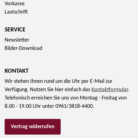
Vorkasse
r
n
e
Lastschrift
a
z
n
m
e
s
m
SERVICE
n
e
"
-
r
Newsletter
f
S
i
Bilder-Download
ü
e
e
r
t
S
a
KONTAKT
2
a
b
0
Wir stehen Ihnen rund um die Uhr per E-Mail zur
m
2
2
Verfügung. Nutzen Sie hier einfach das
m
Kontaktformular
.
0
2
Telefonisch erreichen Sie uns von Montag - Freitag von
l
,
f
8.00 - 19.00 Uhr unter 0961/3818-4400.
e
5
ü
r
0
r
m
Vertrag widerrufen
E
a
ü
u