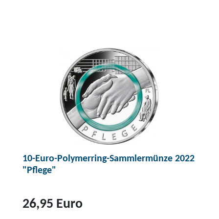
Z
u
m
P
r
o
d
u
k
t
5
10-Euro-Polymerring-Sammlermünze 2022
-
"Pflege"
E
u
r
26,95 Euro
o