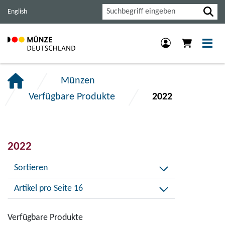
Haupt-
Inhalt
Footer
Suche
English
Navigation
der
der
der
Seite
Seite
Seite
anspringen.
anspringen.
anspringen.
Münzen
Verfügbare Produkte
2022
2022
Sortieren
Artikel pro Seite 16
Verfügbare Produkte