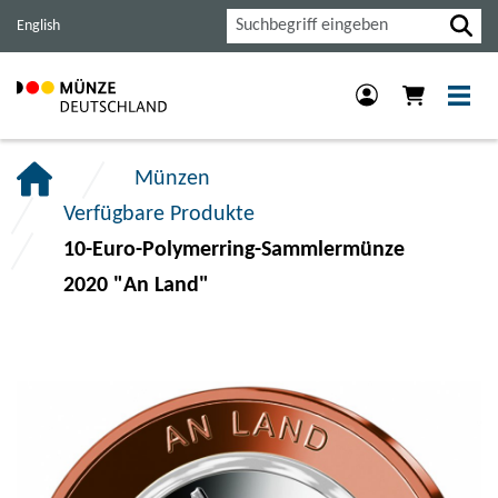
Haupt-
Inhalt
Footer
Suche
English
Navigation
der
der
der
Seite
Seite
Seite
anspringen.
anspringen.
anspringen.
Münzen
Verfügbare Produkte
10-Euro-Polymerring-Sammlermünze
2020 "An Land"