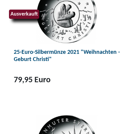
Ausverkauft
25-Euro-Silbermünze 2021 "Weihnachten -
Geburt Christi"
79,95 Euro
Z
u
m
P
r