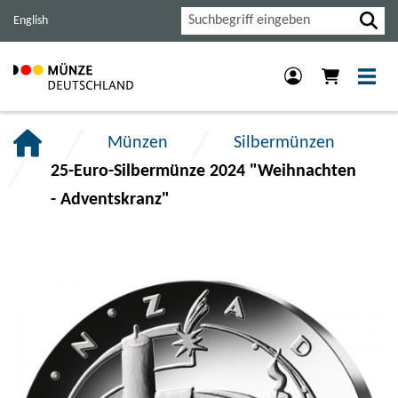
Haupt-
Inhalt
Footer
Suche
English
Navigation
der
der
der
Seite
Seite
Seite
anspringen.
anspringen.
anspringen.
Münzen
Silbermünzen
25-Euro-Silbermünze 2024 "Weihnachten
- Adventskranz"