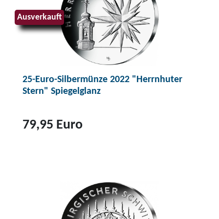
o
d
Ausverkauft
u
k
t
2
25-Euro-Silbermünze 2022 "Herrnhuter
5
Stern" Spiegelglanz
-
E
u
79,95 Euro
r
o
Z
-
u
S
m
i
P
l
r
b
o