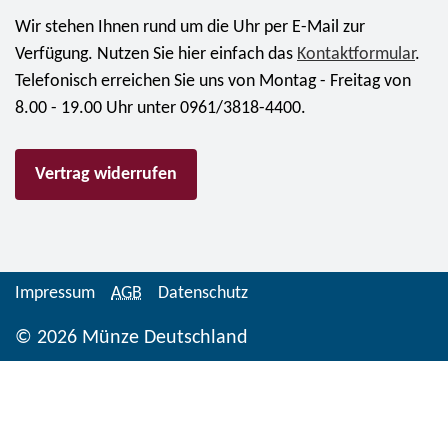
i
h
r
Wir stehen Ihnen rund um die Uhr per E-Mail zur
s
u
m
Verfügung. Nutzen Sie hier einfach das
Kontaktformular
.
t
t
ü
Telefonisch erreichen Sie uns von Montag - Freitag von
i
e
n
8.00 - 19.00 Uhr unter 0961/3818-4400.
"
r
z
f
S
e
ü
Vertrag widerrufen
t
2
r
e
0
7
r
2
9
n
3
,
"
"
Impressum
AGB
Datenschutz
9
S
W
5
© 2026 Münze Deutschland
p
e
E
i
i
u
e
h
r
g
n
o
e