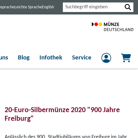
Suche
nsprache
Leichte Sprache
English
uns
Blog
Infothek
Service
20-Euro-Silbermünze 2020 "900 Jahre
Freiburg"
Anlässlich des 900. Stadtjubiläums von Freiburg im Jahr