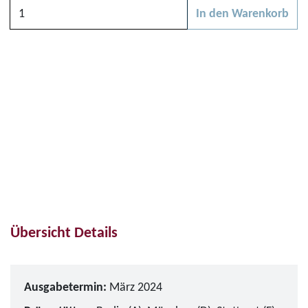
Anzahl
In den Warenkorb
Bitte wählen Sie zunächs
Übersicht Details
Ausgabetermin:
März 2024