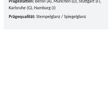
Prägestätten:
Berlin (A), München (D), Stuttgart (F),
Karlsruhe (G), Hamburg (J)
Prägequalität:
Stempelglanz / Spiegelglanz