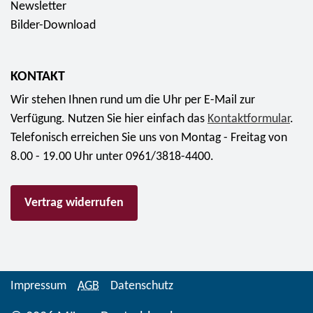
Newsletter
r
Bilder-Download
b
d
r
KONTAKT
u
Wir stehen Ihnen rund um die Uhr per E-Mail zur
c
Verfügung. Nutzen Sie hier einfach das
Kontaktformular
.
k
Telefonisch erreichen Sie uns von Montag - Freitag von
m
8.00 - 19.00 Uhr unter 0961/3818-4400.
ü
n
Vertrag widerrufen
z
e
2
0
2
Impressum
AGB
Datenschutz
6