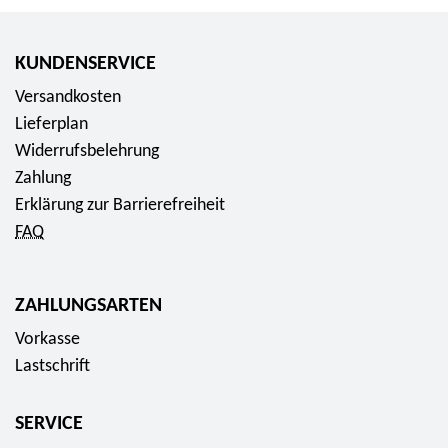
m
P
KUNDENSERVICE
r
o
Versandkosten
d
Lieferplan
u
Widerrufsbelehrung
k
Zahlung
t
Erklärung zur Barrierefreiheit
5
FAQ
-
E
ZAHLUNGSARTEN
u
Vorkasse
r
Lastschrift
o
-
F
SERVICE
a