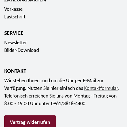
ZAHLUNGSARTEN
l
u
a
e
Vorkasse
r
n
r
Lastschrift
o
z
m
-
f
ü
S
SERVICE
ü
n
o
Newsletter
r
z
n
Bilder-Download
1
e
d
7
n
e
7
-
r
KONTAKT
,
S
s
Wir stehen Ihnen rund um die Uhr per E-Mail zur
9
e
e
Verfügung. Nutzen Sie hier einfach das
Kontaktformular
.
5
t
t
Telefonisch erreichen Sie uns von Montag - Freitag von
E
2
2
8.00 - 19.00 Uhr unter 0961/3818-4400.
u
0
0
r
2
2
o
Vertrag widerrufen
5
5