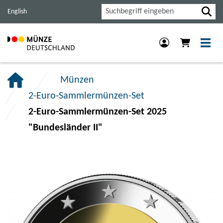
Haupt-
Inhalt
Footer
Suche
English
Navigation
der
der
der
Seite
Seite
Seite
anspringen.
anspringen.
anspringen.
Münzen
2-Euro-Sammlermünzen-Set
2-Euro-Sammlermünzen-Set 2025
"Bundesländer II"