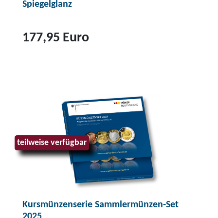
Spiegelglanz
177,95 Euro
Z
u
m
P
r
o
d
teilweise verfügbar
u
k
t
2
Kursmünzenserie Sammlermünzen-Set
0
2025