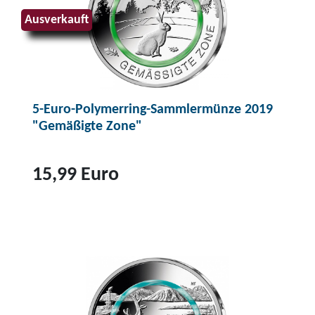
Ausverkauft
5-Euro-Polymerring-Sammlermünze 2019
"Gemäßigte Zone"
15,99 Euro
Z
u
m
P
r
o