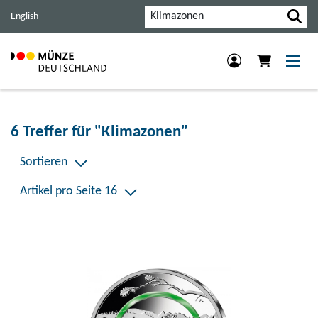
Haupt-
Inhalt
Footer
Suche
English
Navigation
der
der
der
Seite
Seite
Seite
anspringen.
anspringen.
anspringen.
6 Treffer für "Klimazonen"
Sortieren
Artikel pro Seite 16