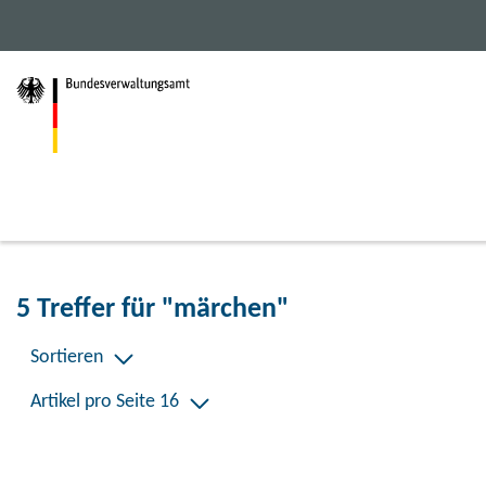
Haupt-
Inhalt
Footer
Navigation
der
der
der
Seite
Seite
Seite
anspringen.
anspringen.
anspringen.
5 Treffer für "märchen"
Sortieren
Artikel pro Seite 16