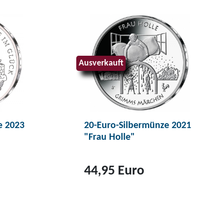
Ausverkauft
e 2023
20-Euro-Silbermünze 2021
"Frau Holle"
44,95 Euro
Z
u