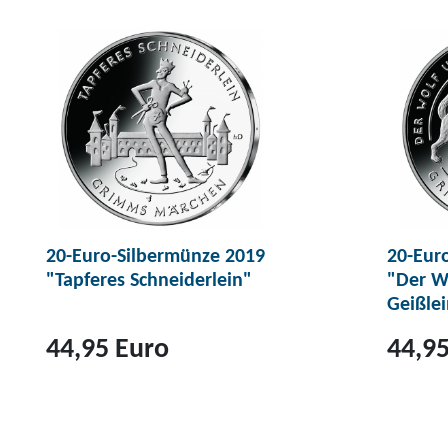
20-Euro-Silbermünze 2019
20-Eur
"Tapferes Schneiderlein"
"Der W
Geißlei
44,95 Euro
44,95
Z
Z
u
u