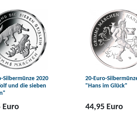
o-Silbermünze 2020
20-Euro-Silbermünz
olf und die sieben
"Hans im Glück"
n"
 Euro
44,95 Euro
Z
u