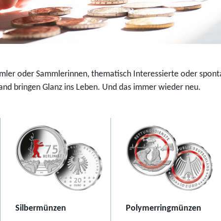
u
-
r
F
o
a
-
r
S
b
i
d
mmler oder Sammlerinnen, thematisch Interessierte oder spont
l
r
nd bringen Glanz ins Leben. Und das immer wieder neu.
b
u
e
c
r
k
m
m
ü
ü
n
n
z
z
e
e
2
2
Silbermünzen
Polymerringmünzen
0
0