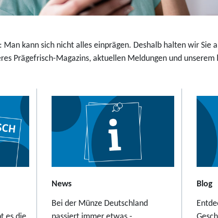
,
t
9
a
5
l
E
 Man kann sich nicht alles einprägen. Deshalb halten wir Sie
e
u
es Prägefrisch-Magazins, aktuellen Meldungen und unserem la
r
r
S
o
c
h
w
e
b
e
b
a
News
Blog
h
Bei der Münze Deutschland
Entde
n
t es die
passiert immer etwas -
Gesch