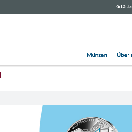
Gebärde
Münzen
Über 
d