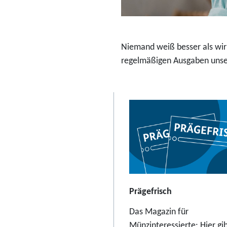
r
a
b
Niemand weiß besser als wir:
2
regelmäßigen Ausgaben unser
3
,
9
5
E
u
r
o
Prägefrisch
Das Magazin für
Münzinteressierte: Hier gib