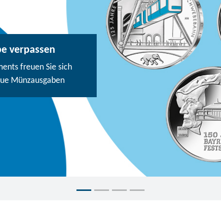
be verpassen
nts freuen Sie sich
eue Münzausgaben