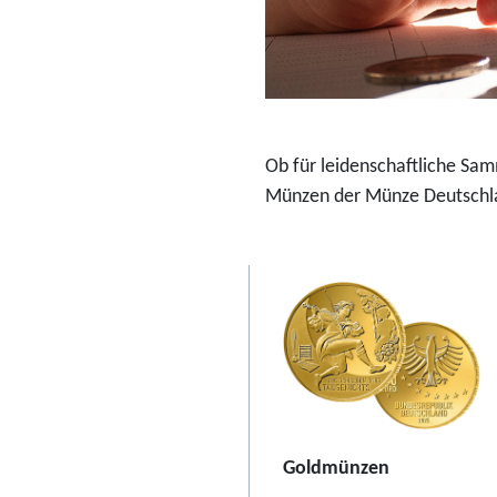
o
-
S
o
n
Ob für leidenschaftliche Sa
d
Münzen der Münze Deutschla
e
r
s
e
t
2
0
2
6
Goldmünzen
"