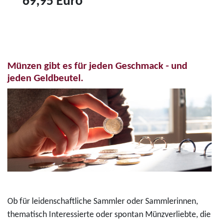
69,95 Euro
r
6
Z
o
"
u
-
K
m
F
o
P
a
n
Münzen gibt es für jeden Geschmack - und
r
r
r
jeden Geldbeutel.
o
b
a
d
d
d
u
r
A
k
u
d
t
c
e
3
k
n
5
m
a
-
ü
u
E
n
e
Ob für leidenschaftliche Sammler oder Sammlerinnen,
u
z
r
thematisch Interessierte oder spontan Münzverliebte, die