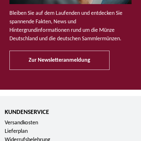
u
f
Bleiben Sie auf dem Laufenden und entdecken Sie
S
spannende Fakten, News und
o
Hintergrundinformationen rund um die Münze
c
Deutschland und die deutschen Sammlermünzen.
i
a
Zur Newsletteranmeldung
l
M
e
d
i
a
KUNDENSERVICE
Versandkosten
Lieferplan
Widerrufsbelehrung