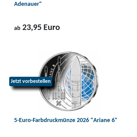
Adenauer"
23,95 Euro
ab
Z
u
m
P
r
Jetzt vorbestellen
o
d
u
k
t
5-Euro-Farbdruckmünze 2026 "Ariane 6"
2
-