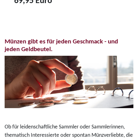
69,95 Euro
r
6
Z
o
"
u
-
K
m
F
o
P
a
n
Münzen gibt es für jeden Geschmack - und
r
r
r
jeden Geldbeutel.
o
b
a
d
d
d
u
r
A
k
u
d
t
c
e
3
k
n
5
m
a
-
ü
u
E
n
e
Ob für leidenschaftliche Sammler oder Sammlerinnen,
u
z
r
thematisch Interessierte oder spontan Münzverliebte, die