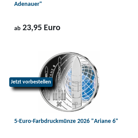
Adenauer"
23,95 Euro
ab
Z
u
m
P
r
Jetzt vorbestellen
o
d
u
k
t
5-Euro-Farbdruckmünze 2026 "Ariane 6"
2
-