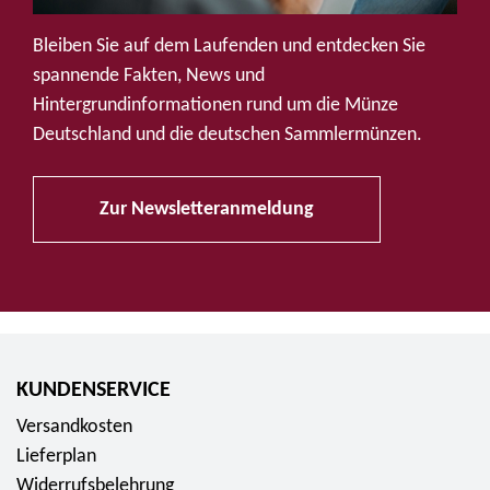
u
f
Bleiben Sie auf dem Laufenden und entdecken Sie
S
spannende Fakten, News und
o
Hintergrundinformationen rund um die Münze
c
Deutschland und die deutschen Sammlermünzen.
i
a
Zur Newsletteranmeldung
l
M
e
d
i
a
KUNDENSERVICE
Versandkosten
Lieferplan
Widerrufsbelehrung