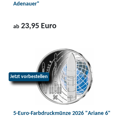
Adenauer"
23,95 Euro
ab
Z
u
m
P
r
Jetzt vorbestellen
o
d
u
k
t
5-Euro-Farbdruckmünze 2026 "Ariane 6"
2
-