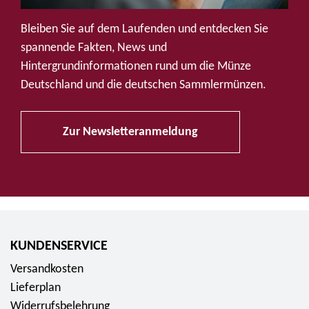
u
f
Bleiben Sie auf dem Laufenden und entdecken Sie
S
spannende Fakten, News und
o
Hintergrundinformationen rund um die Münze
c
Deutschland und die deutschen Sammlermünzen.
i
a
Zur Newsletteranmeldung
l
M
e
d
i
a
KUNDENSERVICE
Versandkosten
Lieferplan
Widerrufsbelehrung