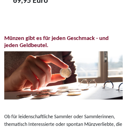
69,95 Euro
r
6
Z
o
"
u
-
K
m
F
o
P
a
n
Münzen gibt es für jeden Geschmack - und
r
r
r
jeden Geldbeutel.
o
b
a
d
d
d
u
r
A
k
u
d
t
c
e
3
k
n
5
m
a
-
ü
u
E
n
e
Ob für leidenschaftliche Sammler oder Sammlerinnen,
u
z
r
thematisch Interessierte oder spontan Münzverliebte, die