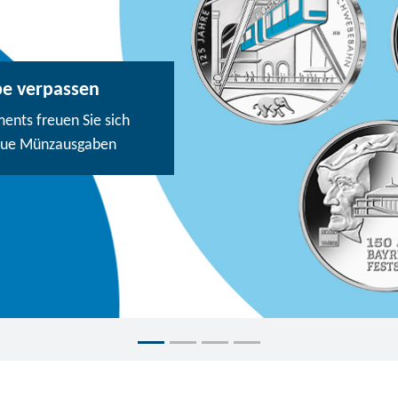
be verpassen
nts freuen Sie sich
eue Münzausgaben