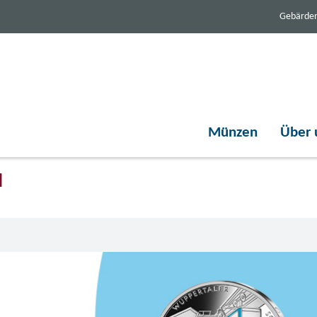
Gebärde
Münzen
Über 
d