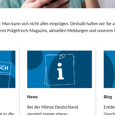
,
t
9
a
5
l
E
 Man kann sich nicht alles einprägen. Deshalb halten wir Sie
e
u
es Prägefrisch-Magazins, aktuellen Meldungen und unserem la
r
r
S
o
c
h
w
e
b
e
b
a
News
Blog
h
Bei der Münze Deutschland
Entde
n
t es die
passiert immer etwas -
Gesch