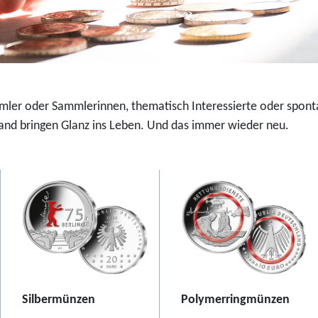
u
-
r
F
o
a
-
r
S
b
i
d
mmler oder Sammlerinnen, thematisch Interessierte oder spont
l
r
nd bringen Glanz ins Leben. Und das immer wieder neu.
b
u
e
c
r
k
m
m
ü
ü
n
n
z
z
e
e
2
2
Silbermünzen
Polymerringmünzen
0
0