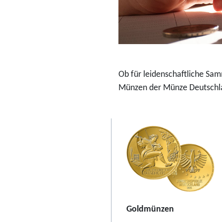
o
-
S
o
n
Ob für leidenschaftliche Sa
d
Münzen der Münze Deutschla
e
r
s
e
t
2
0
2
6
Goldmünzen
"