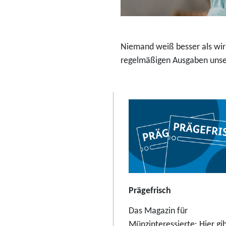
r
a
b
Niemand weiß besser als wir:
2
regelmäßigen Ausgaben unser
3
,
9
5
E
u
r
o
Prägefrisch
Das Magazin für
Münzinteressierte: Hier gib