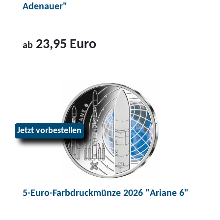
Adenauer"
23,95 Euro
ab
Z
u
m
P
r
Jetzt vorbestellen
o
d
u
k
t
5-Euro-Farbdruckmünze 2026 "Ariane 6"
2
-