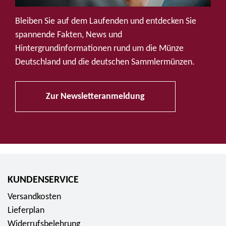
u
f
Bleiben Sie auf dem Laufenden und entdecken Sie
S
spannende Fakten, News und
o
Hintergrundinformationen rund um die Münze
c
Deutschland und die deutschen Sammlermünzen.
i
a
Zur Newsletteranmeldung
l
M
e
d
i
a
KUNDENSERVICE
Versandkosten
Lieferplan
Widerrufsbelehrung