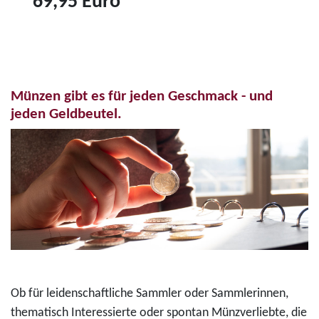
69,95 Euro
r
6
Z
o
"
u
-
K
m
F
o
P
a
n
Münzen gibt es für jeden Geschmack - und
r
r
r
jeden Geldbeutel.
o
b
a
d
d
d
u
r
A
k
u
d
t
c
e
3
k
n
5
m
a
-
ü
u
E
n
e
Ob für leidenschaftliche Sammler oder Sammlerinnen,
u
z
r
thematisch Interessierte oder spontan Münzverliebte, die