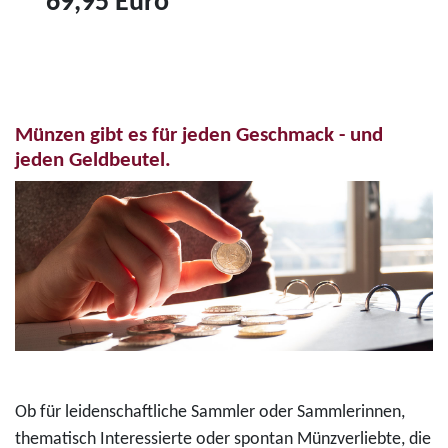
69,95 Euro
r
6
Z
o
"
u
-
K
m
F
o
P
a
n
Münzen gibt es für jeden Geschmack - und
r
r
r
jeden Geldbeutel.
o
b
a
d
d
d
u
r
A
k
u
d
t
c
e
3
k
n
5
m
a
-
ü
u
E
n
e
Ob für leidenschaftliche Sammler oder Sammlerinnen,
u
z
r
thematisch Interessierte oder spontan Münzverliebte, die