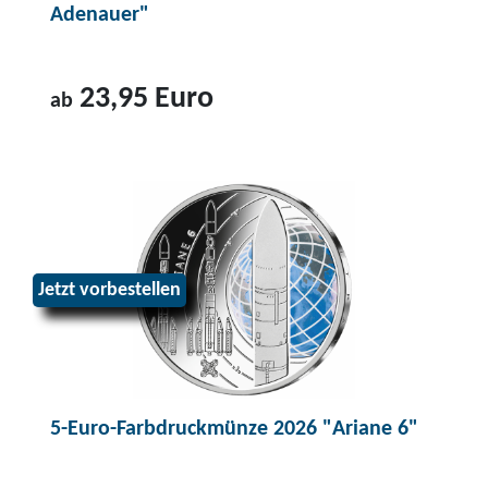
Adenauer"
23,95 Euro
ab
Z
u
m
P
r
Jetzt vorbestellen
o
d
u
k
t
5-Euro-Farbdruckmünze 2026 "Ariane 6"
2
-