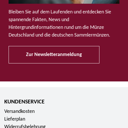
u
f
Bleiben Sie auf dem Laufenden und entdecken Sie
S
spannende Fakten, News und
o
Hintergrundinformationen rund um die Münze
c
Deutschland und die deutschen Sammlermünzen.
i
a
Zur Newsletteranmeldung
l
M
e
d
i
a
KUNDENSERVICE
Versandkosten
Lieferplan
Widerrufsbelehrung