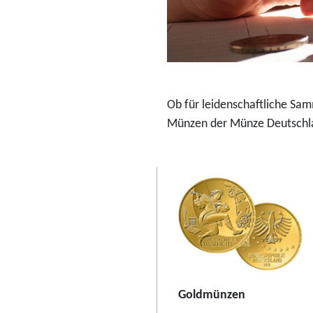
o
-
S
o
n
Ob für leidenschaftliche Sa
d
Münzen der Münze Deutschla
e
r
s
e
t
2
0
2
6
Goldmünzen
"