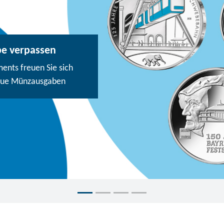
be verpassen
nts freuen Sie sich
eue Münzausgaben