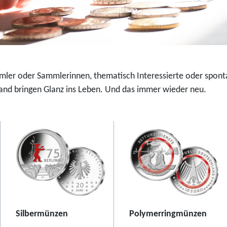
u
-
r
F
o
a
-
r
S
b
i
d
mmler oder Sammlerinnen, thematisch Interessierte oder spont
l
r
nd bringen Glanz ins Leben. Und das immer wieder neu.
b
u
e
c
r
k
m
m
ü
ü
n
n
z
z
e
e
2
2
Silbermünzen
Polymerringmünzen
0
0