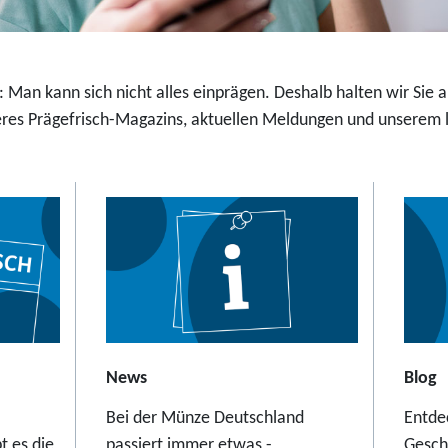
,
t
9
a
5
l
E
 Man kann sich nicht alles einprägen. Deshalb halten wir Sie
e
u
es Prägefrisch-Magazins, aktuellen Meldungen und unserem la
r
r
S
o
c
h
w
e
b
e
b
a
News
Blog
h
Bei der Münze Deutschland
Entde
n
t es die
passiert immer etwas -
Gesch