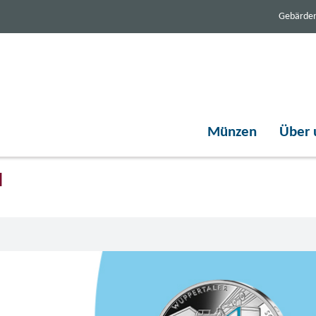
Gebärde
Münzen
Über 
d