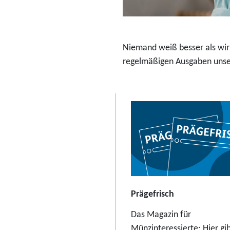
r
a
b
Niemand weiß besser als wir:
2
regelmäßigen Ausgaben unser
3
,
9
5
E
u
r
o
Prägefrisch
Das Magazin für
Münzinteressierte: Hier gib