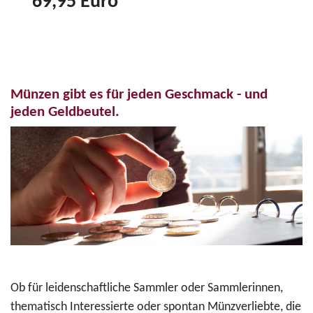
69,95 Euro
r
6
Z
o
"
u
-
K
m
F
o
P
a
n
Münzen gibt es für jeden Geschmack - und
r
r
r
jeden Geldbeutel.
o
b
a
d
d
d
u
r
A
k
u
d
t
c
e
3
k
n
5
m
a
-
ü
u
E
n
e
Ob für leidenschaftliche Sammler oder Sammlerinnen,
u
z
r
thematisch Interessierte oder spontan Münzverliebte, die