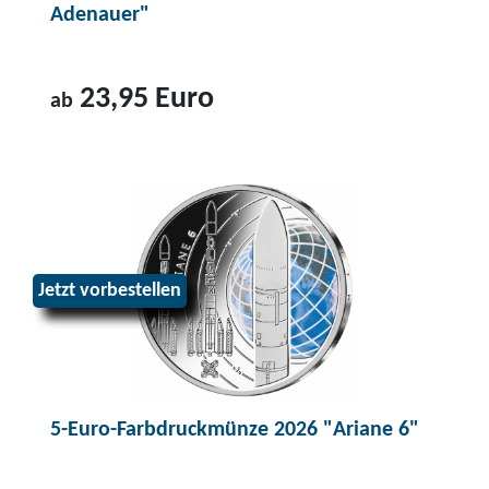
Adenauer"
23,95 Euro
ab
Z
u
m
P
r
Jetzt vorbestellen
o
d
u
k
t
5-Euro-Farbdruckmünze 2026 "Ariane 6"
2
-