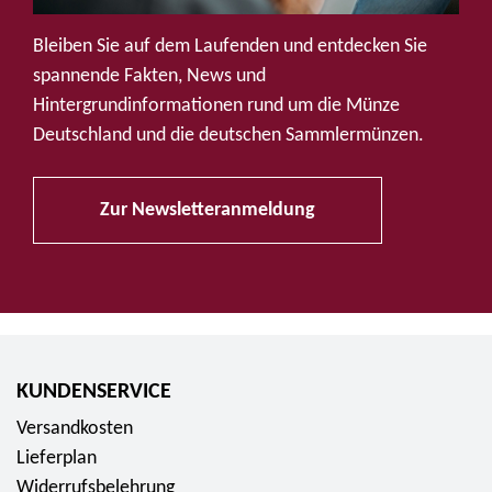
u
f
Bleiben Sie auf dem Laufenden und entdecken Sie
S
spannende Fakten, News und
o
Hintergrundinformationen rund um die Münze
c
Deutschland und die deutschen Sammlermünzen.
i
a
Zur Newsletteranmeldung
l
M
e
d
i
a
KUNDENSERVICE
Versandkosten
Lieferplan
Widerrufsbelehrung