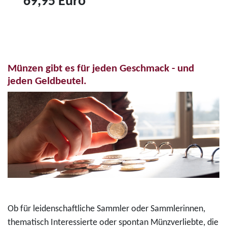
69,95 Euro
r
6
Z
o
"
u
-
K
m
F
o
P
a
n
Münzen gibt es für jeden Geschmack - und
r
r
r
jeden Geldbeutel.
o
b
a
d
d
d
u
r
A
k
u
d
t
c
e
3
k
n
5
m
a
-
ü
u
E
n
e
Ob für leidenschaftliche Sammler oder Sammlerinnen,
u
z
r
thematisch Interessierte oder spontan Münzverliebte, die