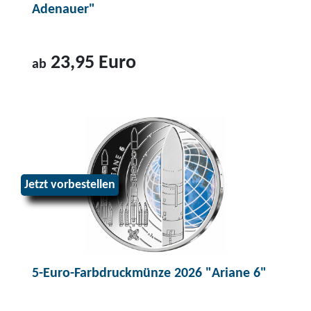
Adenauer"
23,95 Euro
ab
Z
u
m
P
r
Jetzt vorbestellen
o
d
u
k
t
5-Euro-Farbdruckmünze 2026 "Ariane 6"
2
-