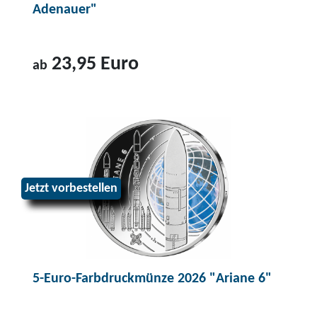
Adenauer"
23,95 Euro
ab
Z
u
m
P
r
Jetzt vorbestellen
o
d
u
k
t
5-Euro-Farbdruckmünze 2026 "Ariane 6"
2
-