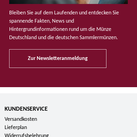
u
f
Bleiben Sie auf dem Laufenden und entdecken Sie
S
spannende Fakten, News und
o
Hintergrundinformationen rund um die Münze
c
Deutschland und die deutschen Sammlermünzen.
i
a
Zur Newsletteranmeldung
l
M
e
d
i
a
KUNDENSERVICE
Versandkosten
Lieferplan
Widerrufsbelehrung