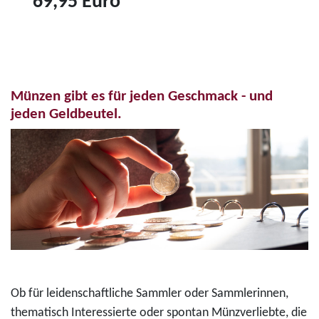
69,95 Euro
r
6
Z
o
"
u
-
K
m
F
o
P
a
n
Münzen gibt es für jeden Geschmack - und
r
r
r
jeden Geldbeutel.
o
b
a
d
d
d
u
r
A
k
u
d
t
c
e
3
k
n
5
m
a
-
ü
u
E
n
e
Ob für leidenschaftliche Sammler oder Sammlerinnen,
u
z
r
thematisch Interessierte oder spontan Münzverliebte, die