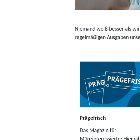
r
a
b
Niemand weiß besser als wir:
2
regelmäßigen Ausgaben unser
3
,
9
5
E
u
r
o
Prägefrisch
Das Magazin für
Münzinteressierte: Hier gib