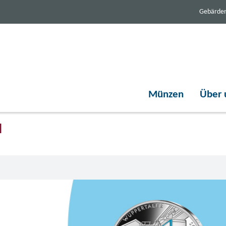
Gebärde
Münzen
Über 
d