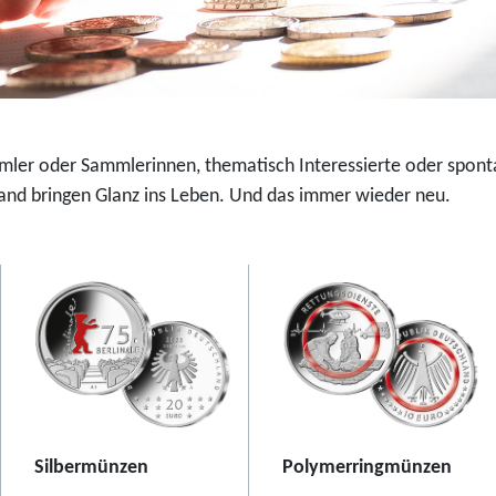
u
-
r
F
o
a
-
r
S
b
i
d
mmler oder Sammlerinnen, thematisch Interessierte oder spont
l
r
nd bringen Glanz ins Leben. Und das immer wieder neu.
b
u
e
c
r
k
m
m
ü
ü
n
n
z
z
e
e
2
2
Silbermünzen
Polymerringmünzen
0
0