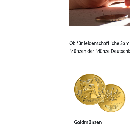
o
-
S
o
n
Ob für leidenschaftliche Sa
d
Münzen der Münze Deutschla
e
r
s
e
t
2
0
2
6
Goldmünzen
"