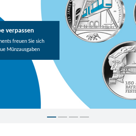
be verpassen
nts freuen Sie sich
eue Münzausgaben