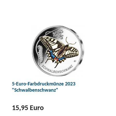
Z
u
m
P
r
o
d
u
k
t
5
5-Euro-Farbdruckmünze 2023
-
"Schwalbenschwanz"
E
u
r
15,95 Euro
o