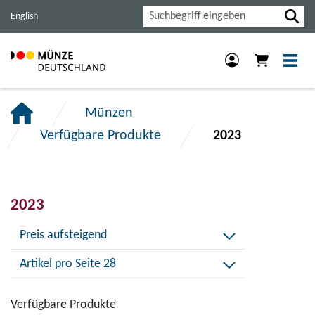
Haupt-
Inhalt
Footer
Suche
English
Navigation
der
der
der
Seite
Seite
Seite
anspringen.
anspringen.
anspringen.
Münzen
Verfügbare Produkte
2023
2023
Preis aufsteigend
Artikel pro Seite 28
Verfügbare Produkte