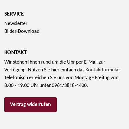
n
5
I
r
s
E
"
SERVICE
m
e
u
f
ü
r
Newsletter
r
ü
n
i
Bilder-Download
o
r
z
e
a
e
S
b
KONTAKT
2
a
2
0
Wir stehen Ihnen rund um die Uhr per E-Mail zur
m
0
2
Verfügung. Nutzen Sie hier einfach das
m
Kontaktformular
.
,
3
Telefonisch erreichen Sie uns von Montag - Freitag von
l
9
"
8.00 - 19.00 Uhr unter 0961/3818-4400.
e
5
F
r
E
e
m
Vertrag widerrufen
u
u
ü
r
e
n
o
r
z