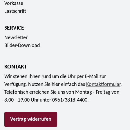
Vorkasse
r
n
e
Lastschrift
a
z
n
m
e
s
m
SERVICE
n
e
"
-
r
Newsletter
f
S
i
Bilder-Download
ü
e
e
r
t
S
a
KONTAKT
2
a
b
0
Wir stehen Ihnen rund um die Uhr per E-Mail zur
m
2
2
Verfügung. Nutzen Sie hier einfach das
m
Kontaktformular
.
0
2
Telefonisch erreichen Sie uns von Montag - Freitag von
l
,
f
8.00 - 19.00 Uhr unter 0961/3818-4400.
e
5
ü
r
0
r
m
Vertrag widerrufen
E
a
ü
u