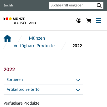
Haupt-
Inhalt
Footer
Suche
English
Navigation
der
der
der
Seite
Seite
Seite
anspringen.
anspringen.
anspringen.
Münzen
Verfügbare Produkte
2022
2022
Sortieren
Artikel pro Seite 16
Verfügbare Produkte