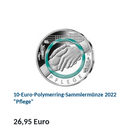
Z
u
m
P
r
o
d
u
k
t
5
10-Euro-Polymerring-Sammlermünze 2022
-
"Pflege"
E
u
r
26,95 Euro
o